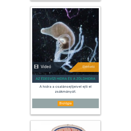
Videó
Elérhető
AZ ÉDESVÍZI HIDRA ÉS A ZÖLDHIDRA
A hidra a csalánsejtjeivel ejti el
zsákmányát.
Biológia