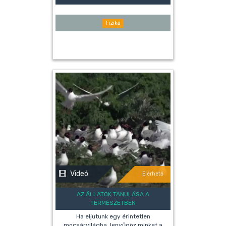
Fizika
Videó
Elérhető
AZ ÁLLATOK TANULÁSA A
TERMÉSZETBEN
Ha eljutunk egy érintetlen
mocsárvilágba, lenyűgöz minket a