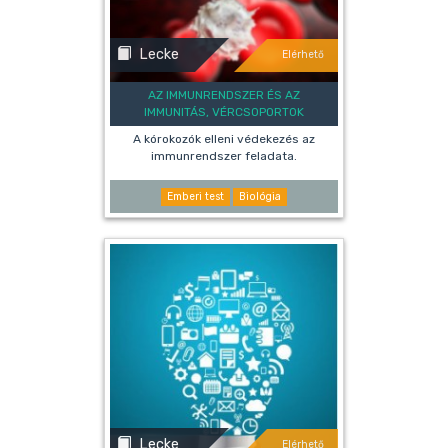
Lecke
Elérhető
AZ IMMUNRENDSZER ÉS AZ
IMMUNITÁS, VÉRCSOPORTOK
A kórokozók elleni védekezés az
immunrendszer feladata.
Emberi test
Biológia
Lecke
Elérhető