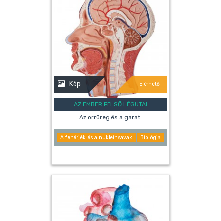
Kép
Elérhető
AZ EMBER FELSŐ LÉGUTAI
Az orrüreg és a garat.
A fehérjék és a nukleinsavak
Biológia