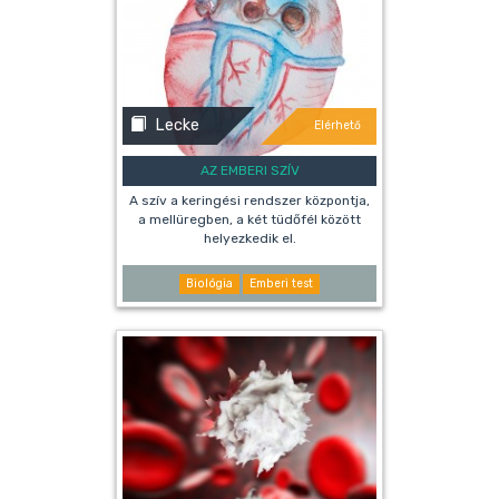
Lecke
Elérhető
AZ EMBERI SZÍV
A szív a keringési rendszer központja,
a mellüregben, a két tüdőfél között
helyezkedik el.
Biológia
Emberi test