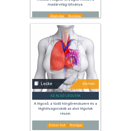
madárvilág látványa.
Állatvilág
Biológia
Lecke
Elérhető
AZ ALSÓ LÉGUTAK
A légcső, a tüdő hörgőrendszere és a
léghólyagocskák az alsó légutak
részei.
Emberi test
Biológia