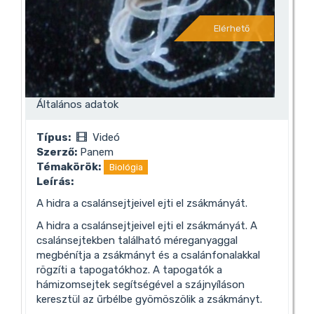
Elérhető
Általános adatok
Típus:
Videó
Szerző:
Panem
Témakörök:
Biológia
Leírás:
A hidra a csalánsejtjeivel ejti el zsákmányát.
A hidra a csalánsejtjeivel ejti el zsákmányát. A
csalánsejtekben található méreganyaggal
megbénítja a zsákmányt és a csalánfonalakkal
rögzíti a tapogatókhoz. A tapogatók a
hámizomsejtek segítségével a szájnyíláson
keresztül az űrbélbe gyömöszölik a zsákmányt.