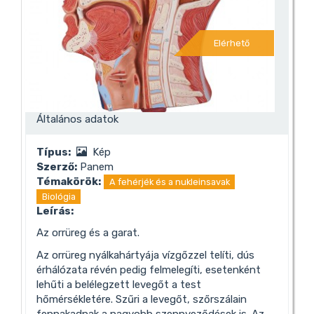
Elérhető
Általános adatok
Típus:
Kép
Szerző:
Panem
Témakörök:
A fehérjék és a nukleinsavak
Biológia
Leírás:
Az orrüreg és a garat.
Az orrüreg nyálkahártyája vízgőzzel telíti, dús
érhálózata révén pedig felmelegíti, esetenként
lehűti a belélegzett levegőt a test
hőmérsékletére. Szűri a levegőt, szőrszálain
fennakadnak a nagyobb szennyeződések is. Az