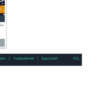
tő
i a
alom
Tudáselemek
Kapcsolat
FEL