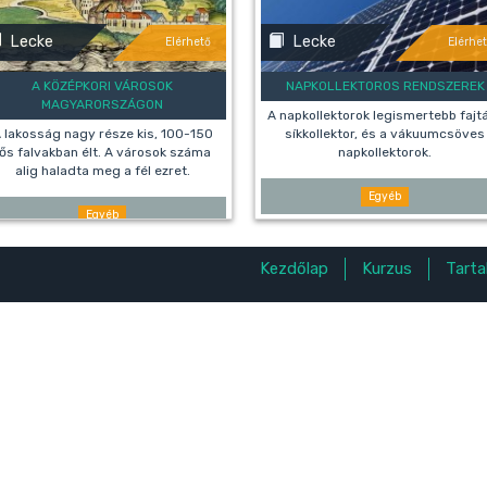
Lecke
Lecke
Elérhető
Elérhe
A KÖZÉPKORI VÁROSOK
NAPKOLLEKTOROS RENDSZEREK
MAGYARORSZÁGON
A napkollektorok legismertebb fajtá
 lakosság nagy része kis, 100-150
síkkollektor, és a vákuumcsöves
ős falvakban élt. A városok száma
napkollektorok.
alig haladta meg a fél ezret.
Egyéb
Egyéb
Kezdőlap
Kurzus
Tart