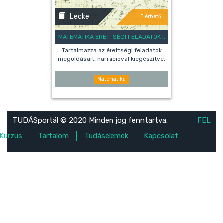
Lecke
Elérhető
MATEMATIKA ÉRETTSÉGI FELADATOK I.
Tartalmazza az érettségi feladatok
megoldásait, narrációval kiegészítve.
Matematika
TUDÁSportál © 2020 Minden jog fenntartva.
FEL
Kurzus
Tartalom
Tudáselemek
Kapcsolat