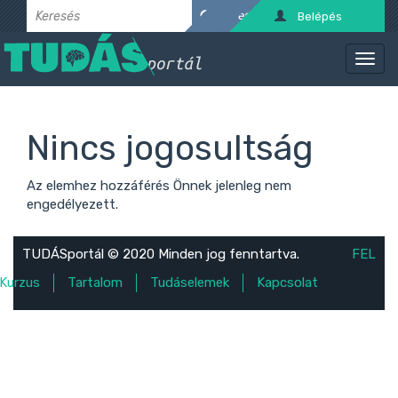
Belépés
Nincs jogosultság
Az elemhez hozzáférés Önnek jelenleg nem
engedélyezett.
TUDÁSportál © 2020 Minden jog fenntartva.
FEL
Kurzus
Tartalom
Tudáselemek
Kapcsolat