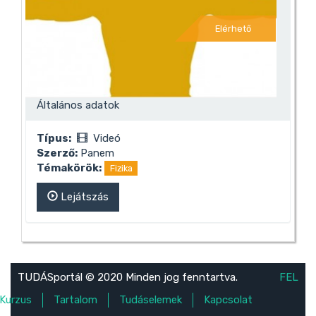
Elérhető
Általános adatok
Típus:
Videó
Szerző:
Panem
Témakörök:
Fizika
Lejátszás
TUDÁSportál © 2020 Minden jog fenntartva.
FEL
Kurzus
Tartalom
Tudáselemek
Kapcsolat