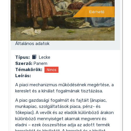
Elérhető
Általános adatok
Típus:
Lecke
Szerző:
Panem
Témakörök:
Nincs
Leírás:
A piaci mechanizmus működésének megértése, a
kereslet és a kínálat fogalmának tisztázása.
A piac gazdasági fogalmát és fajtáit (árupiac,
munkapiac, szolgáltatások piaca, pénz- és
tőkepiac). A vevők és az eladók különböző árakon
különböző mennyiséget akarnak megvenni és
eladni – ezek összesítése adja az adott termék
keresletét és kínálatát. A kereslet és a kínálat