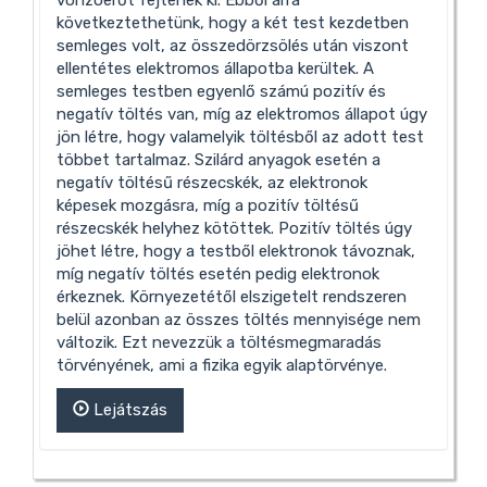
következtethetünk, hogy a két test kezdetben
semleges volt, az összedörzsölés után viszont
ellentétes elektromos állapotba kerültek. A
semleges testben egyenlő számú pozitív és
negatív töltés van, míg az elektromos állapot úgy
jön létre, hogy valamelyik töltésből az adott test
többet tartalmaz. Szilárd anyagok esetén a
negatív töltésű részecskék, az elektronok
képesek mozgásra, míg a pozitív töltésű
részecskék helyhez kötöttek. Pozitív töltés úgy
jöhet létre, hogy a testből elektronok távoznak,
míg negatív töltés esetén pedig elektronok
érkeznek. Környezetétől elszigetelt rendszeren
belül azonban az összes töltés mennyisége nem
változik. Ezt nevezzük a töltésmegmaradás
törvényének, ami a fizika egyik alaptörvénye.
Lejátszás