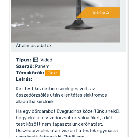
Elérhető
Általános adatok
Típus:
Videó
Szerző:
Panem
Témakörök:
Fizika
Leírás:
Két test kezdetben semleges volt, az
összedörzsölés után ellentétes elektromos
állapotba kerülnek.
Ha egy bőrdarabot üvegrúdhoz közelítünk anélkül,
hogy előtte összedörzsöltük volna őket, a két
test között nem tapasztalunk erőhatást.
Összedörzsölés után viszont a testek egymásra
vonzóerőt fejtenek ki. Ebből arra