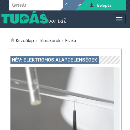
Belépés
Kezdőlap
<
Témakörök
<
Fizika
NÉV: ELEKTROMOS ALAPJELENSÉGEK