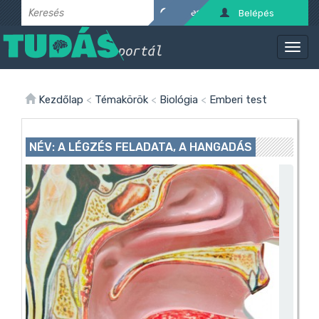
Belépés
Kezdőlap
<
Témakörök
<
Biológia
<
Emberi test
NÉV: A LÉGZÉS FELADATA, A HANGADÁS