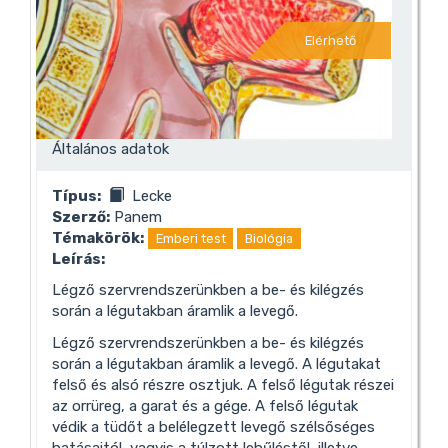
Elérhető
Általános adatok
Típus:
Lecke
Szerző:
Panem
Témakörök:
Emberi test
Biológia
Leírás:
Légző szervrendszerünkben a be- és kilégzés
során a légutakban áramlik a levegő.
Légző szervrendszerünkben a be- és kilégzés
során a légutakban áramlik a levegő. A légutakat
felső és alsó részre osztjuk. A felső légutak részei
az orrüreg, a garat és a gége. A felső légutak
védik a tüdőt a belélegzett levegő szélsőséges
hatásaitól, vagyis a túlzott lehűléstől, illetve