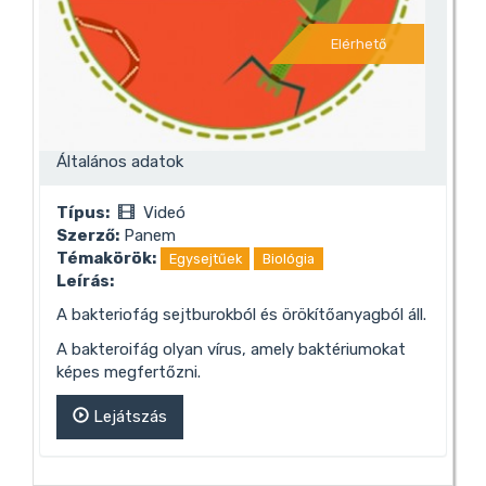
Elérhető
Általános adatok
Típus:
Videó
Szerző:
Panem
Témakörök:
Egysejtűek
Biológia
Leírás:
A bakteriofág sejtburokból és örökítőanyagból áll.
A bakteroifág olyan vírus, amely baktériumokat
képes megfertőzni.
Lejátszás