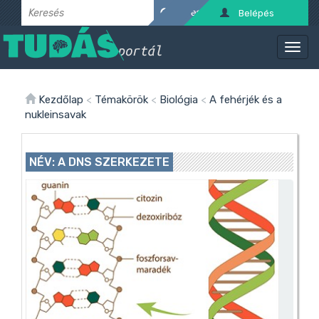
Belépés
Kezdőlap
<
Témakörök
<
Biológia
<
A fehérjék és a
nukleinsavak
NÉV: A DNS SZERKEZETE