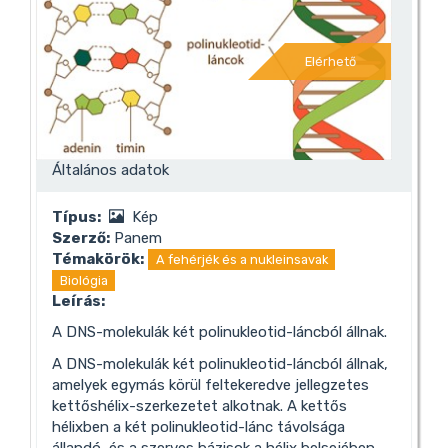
Elérhető
Általános adatok
Típus:
Kép
Szerző:
Panem
Témakörök:
A fehérjék és a nukleinsavak
Biológia
Leírás:
A DNS-molekulák két polinukleotid-láncból állnak.
A DNS-molekulák két polinukleotid-láncból állnak,
amelyek egymás körül feltekeredve jellegzetes
kettőshélix-szerkezetet alkotnak. A kettős
hélixben a két polinukleotid-lánc távolsága
állandó, és a szerves bázisok a hélix belsejében